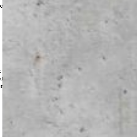
vat pitkän käyttöiän ja siistin
suojaavat lattiaa kulutukselta,
udelta. Lopputulos on helppohoitoinen,
itukseen optimoitu.