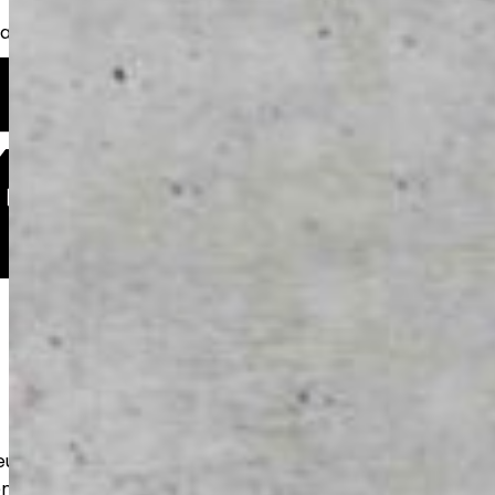
kkaita, taloyhtiöitä sekä yrityksiä.
eutamme kestävät betonilattiat
n ja varastoihin. Huolellinen pohjatyö ja