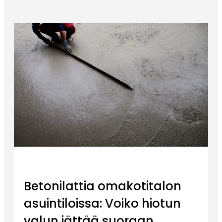
Betonilattia omakotitalon
asuintiloissa: Voiko hiotun
valun jättää suoraan