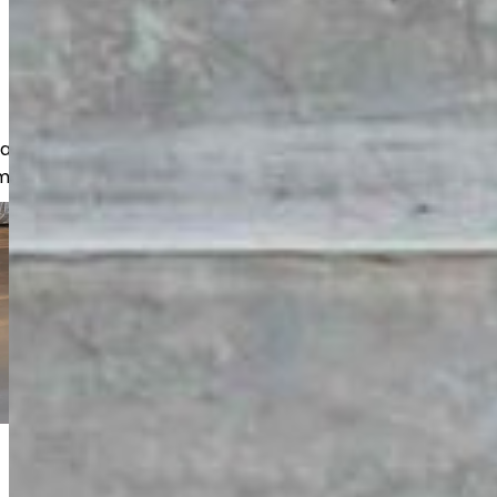
akkaita, yritysasiakkaita sekä olemme
missa hankeissa.