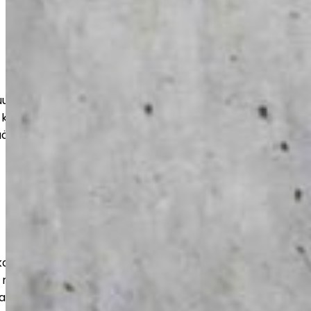
teen, varastoihin ja suuriin tiloihin.
 kohteen mukaan, jotta lopputulos
ää aikaa.
ut julkisille toimijoille luotettavasti ja
 mukaisesti. Huomioimme tilojen
ja pitkän käyttöiän.