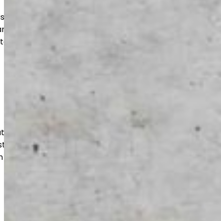
uuteen, varastoihin ja suuriin tiloihin.
an kohteen mukaan, jotta lopputulos
stää aikaa.
isut julkisille toimijoille luotettavasti
usten mukaisesti. Huomioimme tilojen
n ja pitkän käyttöiän.