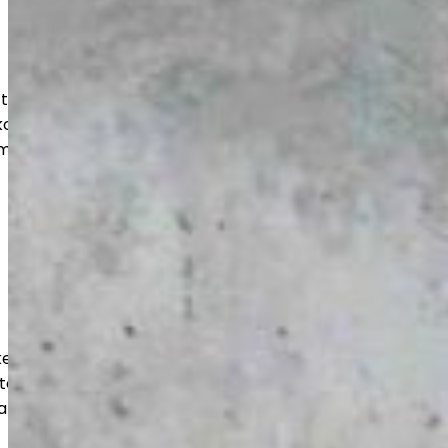
at, pinnoitukset ja korjaukset myös
ohteisiin. Saat kestävän ja siistin
mii arjessa ja näyttää hyvältä vuosien
kestävät ja tehokkaasti toteutetut
teen, varastoihin ja liiketiloihin. Työt
a kuormitusta vastaaviksi.