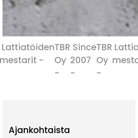
iden
TBR
Since
TBR
Lattiatöiden
S
 -
Oy
2007
Oy
mestarit -
2
-
-
-
-
Ajankohtaista