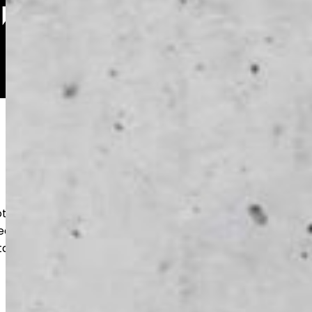
oteutamme kestävät betonilattiat
teen ja varastoihin. Huolellinen pohjatyö
takaavat pitkän käyttöiän ja siistin