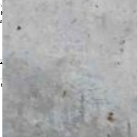
aa betonipinnan tasaiseksi ja
uu niin uusille kuin vanhoille lattioille
sellaisenaan käyttöön.
styöt
kulumat ja vauriot nopeasti ja
 takaisin turvalliseen ja toimivaan