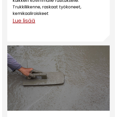
kaikkein kovimmalle rasitukselle.
Trukkiliikenne, raskaat työkoneet,
kemikaaliroiskeet
Lue lisää