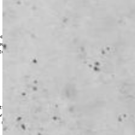
t suojaavat lattiaa kulutukselta,
eudelta. Lopputulos on
tävä ja käyttötarkoitukseen optimoitu.
ttaa betonipinnan tasaiseksi ja
ltuu niin uusille kuin vanhoille lattioille
i sellaisenaan käyttöön.