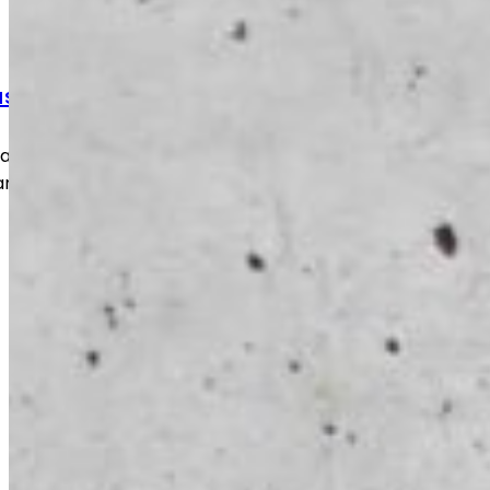
ustyöt
 kulumat ja vauriot nopeasti ja
an takaisin turvalliseen ja toimivaan