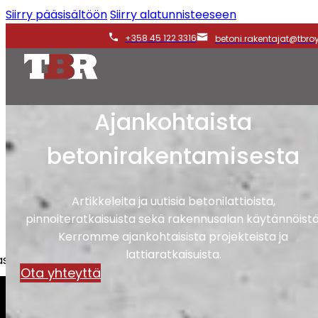
Siirry pääsisältöön
Siirry alatunnisteeseen
+358 45 122 3316
betoni.rakentajat@tbroy.
Ajankohtaista
betonirakentamisesta
Artikkeleita ja uutisia betonilattioista,
pinnoiteratkaisuista sekä rakennusalan käytännöistä
Kerromme ajankohtaisista projekteista ja
lattiaratkaisuista.
iakkaita, taloyhtiöitä sekä yrityksiä.
Ota yhteyttä