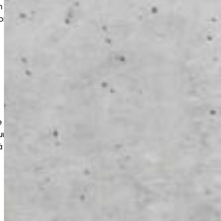
 kohteisiin. Saat kestävän ja siistin
oimii arjessa ja näyttää hyvältä vuosien
e kestävät ja tehokkaasti toteutetut
uuteen, varastoihin ja liiketiloihin. Työt
 ja kuormitusta vastaaviksi.