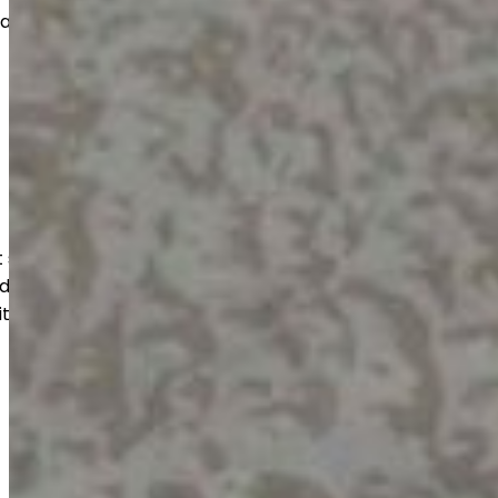
vat pitkän käyttöiän ja siistin
suojaavat lattiaa kulutukselta,
udelta. Lopputulos on helppohoitoinen,
itukseen optimoitu.