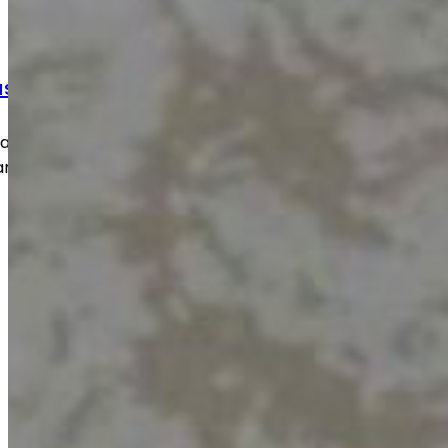
ustyöt
 kulumat ja vauriot nopeasti ja
an takaisin turvalliseen ja toimivaan