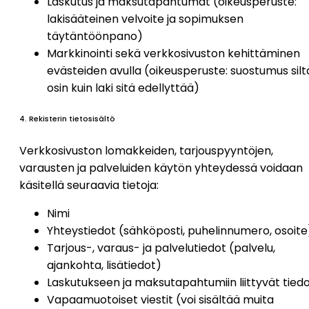
Laskutus ja maksutapahtumat (oikeusperuste:
lakisääteinen velvoite ja sopimuksen
täytäntöönpano)
Markkinointi sekä verkkosivuston kehittäminen
evästeiden avulla (oikeusperuste: suostumus silt
osin kuin laki sitä edellyttää)
4. Rekisterin tietosisältö
Verkkosivuston lomakkeiden, tarjouspyyntöjen,
varausten ja palveluiden käytön yhteydessä voidaan
käsitellä seuraavia tietoja:
Nimi
Yhteystiedot (sähköposti, puhelinnumero, osoite
Tarjous-, varaus- ja palvelutiedot (palvelu,
ajankohta, lisätiedot)
Laskutukseen ja maksutapahtumiin liittyvät tied
Vapaamuotoiset viestit (voi sisältää muita