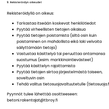
9. Rekisteröidyn oikeudet
Rekisteröidyllä on oikeus:
Tarkastaa itseään koskevat henkilötiedot
Pyytää virheellisten tietojen oikaisua
Pyytää tietojen poistamista (siltä osin kuin
poistaminen on mahdollista eikä laki velvoita
säilyttämään tietoja)
Vastustaa käsittelyä tai peruuttaa antamansa
suostumus (esim. markkinointievästeet)
Pyytää käsittelyn rajoittamista
Pyytää tietojen siirtoa järjestelmästä toiseen,
soveltuvin osin
Tehdä valitus tietosuojavaltuutetulle (tietosuoja.f
Pyynnöt tulee lähettää osoitteeseen:
betoni.rakentajat@tbroy.fi