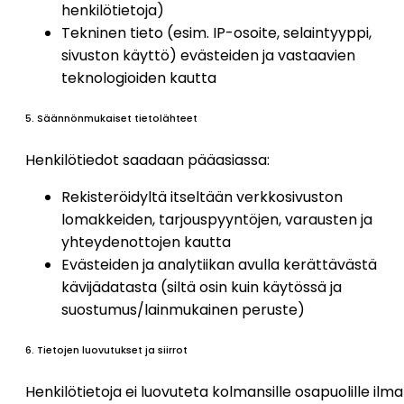
henkilötietoja)
Tekninen tieto (esim. IP-osoite, selaintyyppi,
sivuston käyttö) evästeiden ja vastaavien
teknologioiden kautta
5. Säännönmukaiset tietolähteet
Henkilötiedot saadaan pääasiassa:
Rekisteröidyltä itseltään verkkosivuston
lomakkeiden, tarjouspyyntöjen, varausten ja
yhteydenottojen kautta
Evästeiden ja analytiikan avulla kerättävästä
kävijädatasta (siltä osin kuin käytössä ja
suostumus/lainmukainen peruste)
6. Tietojen luovutukset ja siirrot
Henkilötietoja ei luovuteta kolmansille osapuolille ilm