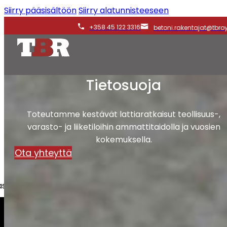
Siirry pääsisältöön
Siirry alatunnisteeseen
+358 45 122 3316
betoni.rakentajat@tbroy.
Tietosuoja
Toteutamme kestävät lattiaratkaisut teollisuus-,
varasto- ja liiketiloihin ammattitaidolla ja vuosien
kokemuksella.
Ota yhteyttä
iakkaita, taloyhtiöitä sekä yrityksiä.