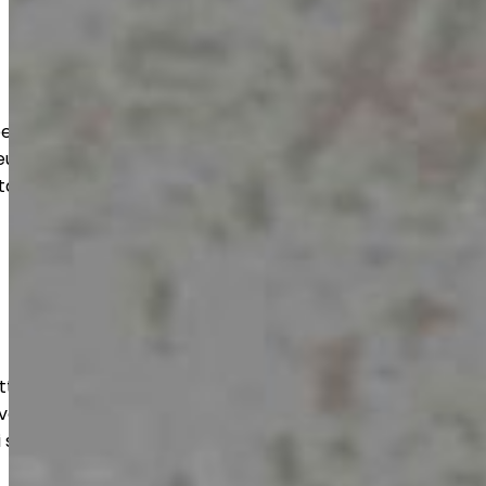
t suojaavat lattiaa kulutukselta,
eudelta. Lopputulos on
tävä ja käyttötarkoitukseen optimoitu.
ttaa betonipinnan tasaiseksi ja
ltuu niin uusille kuin vanhoille lattioille
i sellaisenaan käyttöön.