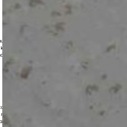
teen, varastoihin ja suuriin tiloihin.
 kohteen mukaan, jotta lopputulos
ää aikaa.
ut julkisille toimijoille luotettavasti ja
 mukaisesti. Huomioimme tilojen
ja pitkän käyttöiän.