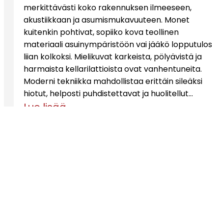
merkittävästi koko rakennuksen ilmeeseen,
akustiikkaan ja asumismukavuuteen. Monet
kuitenkin pohtivat, sopiiko kova teollinen
materiaali asuinympäristöön vai jääkö lopputulos
liian kolkoksi. Mielikuvat karkeista, pölyävistä ja
harmaista kellarilattioista ovat vanhentuneita.
Moderni tekniikka mahdollistaa erittäin sileäksi
hiotut, helposti puhdistettavat ja huolitellut…
Lue lisää