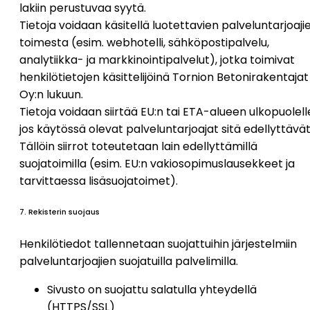
lakiin perustuvaa syytä.
Tietoja voidaan käsitellä luotettavien palveluntarjoaji
toimesta (esim. webhotelli, sähköpostipalvelu,
analytiikka- ja markkinointipalvelut), jotka toimivat
henkilötietojen käsittelijöinä Tornion Betonirakentajat
Oy:n lukuun.
Tietoja voidaan siirtää EU:n tai ETA-alueen ulkopuolell
jos käytössä olevat palveluntarjoajat sitä edellyttävät
Tällöin siirrot toteutetaan lain edellyttämillä
suojatoimilla (esim. EU:n vakiosopimuslausekkeet ja
tarvittaessa lisäsuojatoimet).
7. Rekisterin suojaus
Henkilötiedot tallennetaan suojattuihin järjestelmiin
palveluntarjoajien suojatuilla palvelimilla.
Sivusto on suojattu salatulla yhteydellä
(HTTPS/SSL)