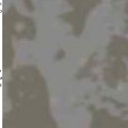
 kohteisiin. Saat kestävän ja siistin
oimii arjessa ja näyttää hyvältä vuosien
e kestävät ja tehokkaasti toteutetut
uuteen, varastoihin ja liiketiloihin. Työt
 ja kuormitusta vastaaviksi.