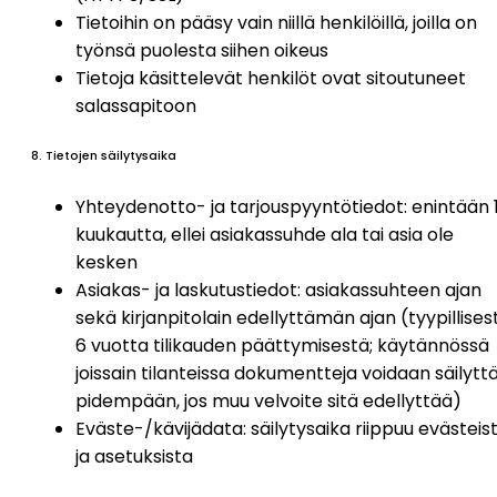
Tietoihin on pääsy vain niillä henkilöillä, joilla on
työnsä puolesta siihen oikeus
Tietoja käsittelevät henkilöt ovat sitoutuneet
salassapitoon
8. Tietojen säilytysaika
Yhteydenotto- ja tarjouspyyntötiedot: enintään 
kuukautta, ellei asiakassuhde ala tai asia ole
kesken
Asiakas- ja laskutustiedot: asiakassuhteen ajan
sekä kirjanpitolain edellyttämän ajan (tyypillisest
6 vuotta tilikauden päättymisestä; käytännössä
joissain tilanteissa dokumentteja voidaan säilytt
pidempään, jos muu velvoite sitä edellyttää)
Eväste-/kävijädata: säilytysaika riippuu evästeis
ja asetuksista