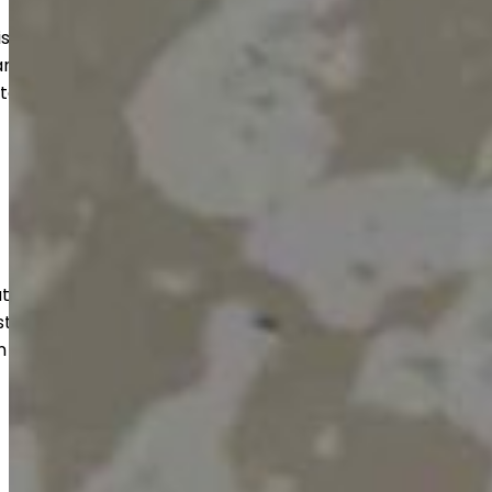
uuteen, varastoihin ja suuriin tiloihin.
an kohteen mukaan, jotta lopputulos
stää aikaa.
isut julkisille toimijoille luotettavasti
usten mukaisesti. Huomioimme tilojen
n ja pitkän käyttöiän.