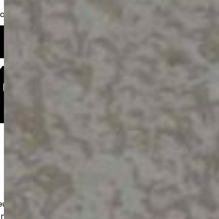
kkaita, taloyhtiöitä sekä yrityksiä.
eutamme kestävät betonilattiat
n ja varastoihin. Huolellinen pohjatyö ja