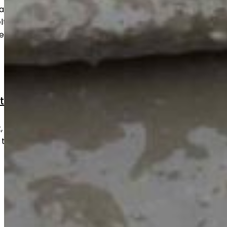
aa betonipinnan tasaiseksi ja
uu niin uusille kuin vanhoille lattioille
sellaisenaan käyttöön.
styöt
kulumat ja vauriot nopeasti ja
 takaisin turvalliseen ja toimivaan