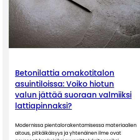
Betonilattia omakotitalon
asuintiloissa: Voiko hiotun
valun jättää suoraan valmiiksi
lattiapinnaksi?
Modernissa pientalorakentamisessa materiaalien
aitous, pitkäikäisyys ja yhtenäinen ilme ovat