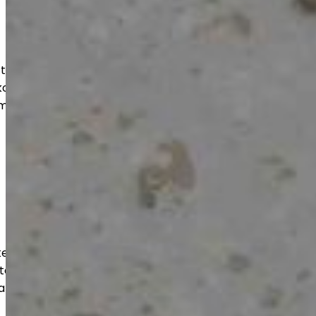
at, pinnoitukset ja korjaukset myös
ohteisiin. Saat kestävän ja siistin
mii arjessa ja näyttää hyvältä vuosien
kestävät ja tehokkaasti toteutetut
teen, varastoihin ja liiketiloihin. Työt
a kuormitusta vastaaviksi.