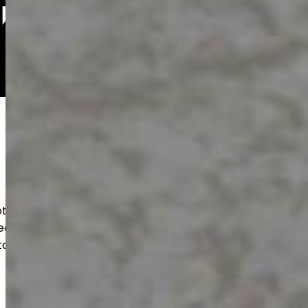
oteutamme kestävät betonilattiat
teen ja varastoihin. Huolellinen pohjatyö
takaavat pitkän käyttöiän ja siistin