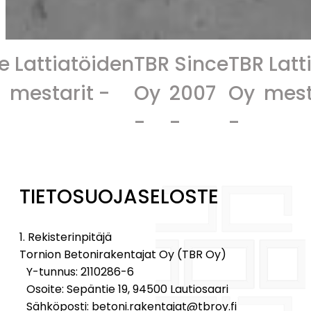
atöiden
TBR
Since
TBR
Lattiatöide
rit -
Oy
2007
Oy
mestarit -
-
-
-
TIETOSUOJASELOSTE
1. Rekisterinpitäjä
Tornion Betonirakentajat Oy (TBR Oy)
Y-tunnus: 2110286-6
Osoite: Sepäntie 19, 94500 Lautiosaari
Sähköposti: betoni.rakentajat@tbroy.fi