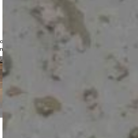
akkaita, yritysasiakkaita sekä olemme
missa hankeissa.