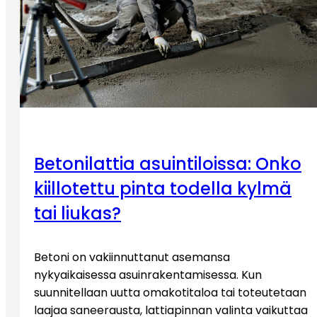
Betonilattia asuintiloissa: Onko
kiillotettu pinta todella kylmä
tai liukas?
Betoni on vakiinnuttanut asemansa
nykyaikaisessa asuinrakentamisessa. Kun
suunnitellaan uutta omakotitaloa tai toteutetaan
laajaa saneerausta, lattiapinnan valinta vaikuttaa