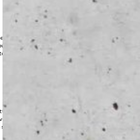
t suojaavat lattiaa kulutukselta,
eudelta. Lopputulos on
tävä ja käyttötarkoitukseen optimoitu.
ttaa betonipinnan tasaiseksi ja
ltuu niin uusille kuin vanhoille lattioille
i sellaisenaan käyttöön.