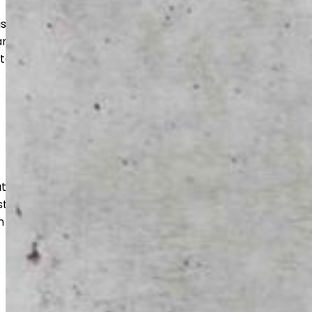
uuteen, varastoihin ja suuriin tiloihin.
an kohteen mukaan, jotta lopputulos
stää aikaa.
isut julkisille toimijoille luotettavasti
usten mukaisesti. Huomioimme tilojen
n ja pitkän käyttöiän.