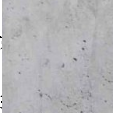
teen, varastoihin ja suuriin tiloihin.
 kohteen mukaan, jotta lopputulos
ää aikaa.
ut julkisille toimijoille luotettavasti ja
 mukaisesti. Huomioimme tilojen
ja pitkän käyttöiän.