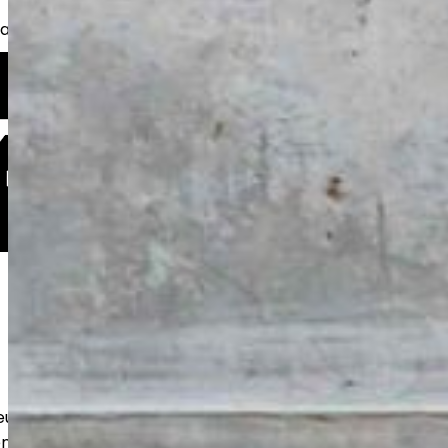
kkaita, taloyhtiöitä sekä yrityksiä.
eutamme kestävät betonilattiat
n ja varastoihin. Huolellinen pohjatyö ja