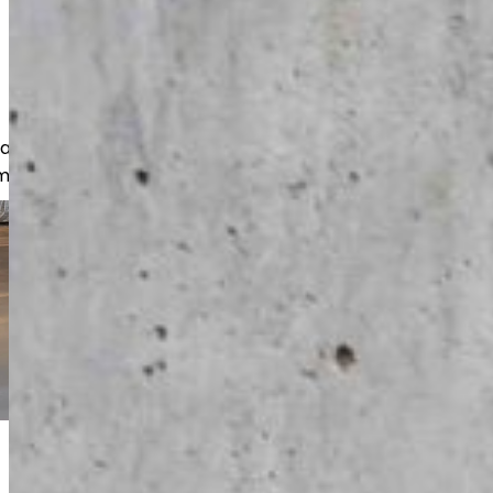
akkaita, yritysasiakkaita sekä olemme
missa hankeissa.