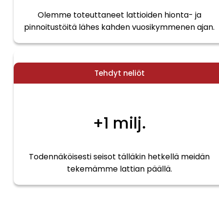
Olemme toteuttaneet lattioiden hionta- ja
pinnoitustöitä lähes kahden vuosikymmenen ajan.
Tehdyt neliöt
+1 milj.
Todennäköisesti seisot tälläkin hetkellä meidän
tekemämme lattian päällä.