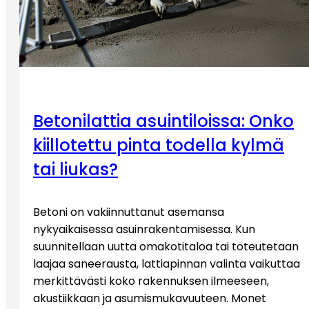
Betonilattia asuintiloissa: Onko
kiillotettu pinta todella kylmä
tai liukas?
Betoni on vakiinnuttanut asemansa
nykyaikaisessa asuinrakentamisessa. Kun
suunnitellaan uutta omakotitaloa tai toteutetaan
laajaa saneerausta, lattiapinnan valinta vaikuttaa
merkittävästi koko rakennuksen ilmeeseen,
akustiikkaan ja asumismukavuuteen. Monet