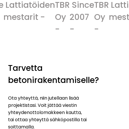
töiden
TBR
Since
TBR
Lattiatöiden
it -
Oy
2007
Oy
mestarit -
-
-
-
Tarvetta
betonirakentamiselle?
Ota yhteyttä, niin jutellaan lisää
projektistasi. Voit jättää viestin
yhteydenottolomakkeen kautta,
tai ottaa yhteyttä sähköpostilla tai
soittamalla.