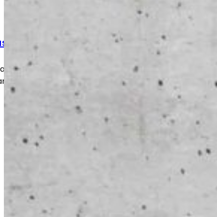
ustyöt
 kulumat ja vauriot nopeasti ja
an takaisin turvalliseen ja toimivaan