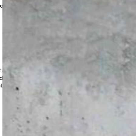
vat pitkän käyttöiän ja siistin
suojaavat lattiaa kulutukselta,
udelta. Lopputulos on helppohoitoinen,
itukseen optimoitu.