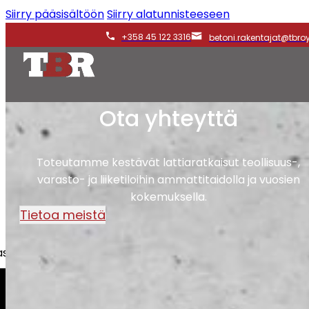
Siirry pääsisältöön
Siirry alatunnisteeseen
+358 45 122 3316
betoni.rakentajat@tbroy.
Ota yhteyttä
Toteutamme kestävät lattiaratkaisut teollisuus-,
varasto- ja liiketiloihin ammattitaidolla ja vuosien
kokemuksella.
Tietoa meistä
iakkaita, taloyhtiöitä sekä yrityksiä.