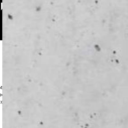
oteutamme kestävät betonilattiat
teen ja varastoihin. Huolellinen pohjatyö
takaavat pitkän käyttöiän ja siistin