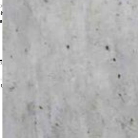
aa betonipinnan tasaiseksi ja
uu niin uusille kuin vanhoille lattioille
sellaisenaan käyttöön.
styöt
kulumat ja vauriot nopeasti ja
 takaisin turvalliseen ja toimivaan