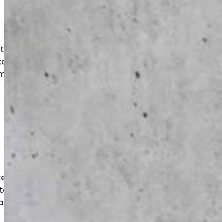
at, pinnoitukset ja korjaukset myös
ohteisiin. Saat kestävän ja siistin
mii arjessa ja näyttää hyvältä vuosien
kestävät ja tehokkaasti toteutetut
teen, varastoihin ja liiketiloihin. Työt
a kuormitusta vastaaviksi.