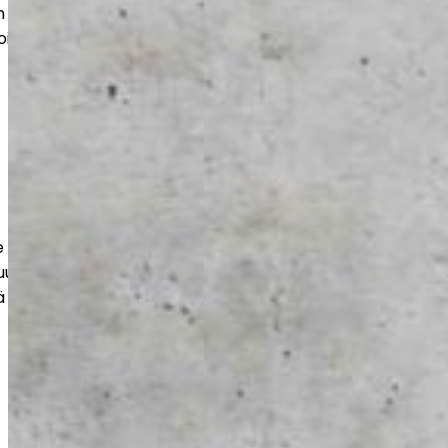
 kohteisiin. Saat kestävän ja siistin
oimii arjessa ja näyttää hyvältä vuosien
e kestävät ja tehokkaasti toteutetut
uuteen, varastoihin ja liiketiloihin. Työt
 ja kuormitusta vastaaviksi.