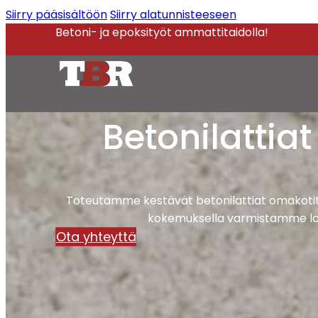
Siirry pääsisältöön
Siirry alatunnisteeseen
Betoni- ja epoksityöt ammattitaidolla!
Betonilattiat
Toteutamme kestävät betonilattiat omakotitalo
kokemuksella varmistamme laad
Ota yhteyttä