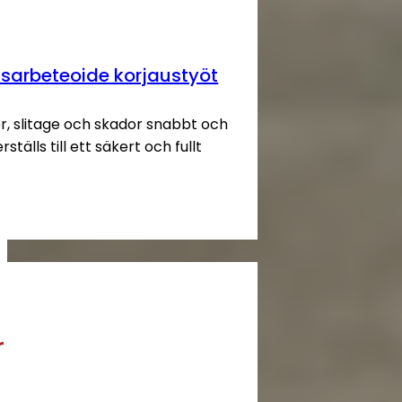
nsarbete
oide korjaustyöt
or, slitage och skador snabbt och
ställs till ett säkert och fullt
r