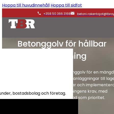
Hoppa till huvudinnehåll
Hoppa till sidfot
+358 50 366 3168
betoni.rakentajat@tbroy.
Betonggolv för hållbar
användning
Vi erbjuder högkvalitativa betonggolv för en mängd
olika tillämpningar – från industrianläggningar till lag
och parkeringsgarage. Vi designar och implementer
golvlösningar enligt tillämpningens krav, med
kunder, bostadsbolag och företag.
hållbarhet och lång livslängd som prioritet.
Kontakta oss