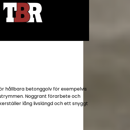
för hållbara betonggolv för exempelvis
erutrymmen. Noggrant förarbete och
kerställer lång livslängd och ett snyggt