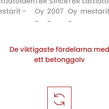
töiden
TBR
Since
TBR
Lattiatöiden
it -
Oy
2007
Oy
mestarit -
-
-
-
De viktigaste fördelarna me
ett betonggolv