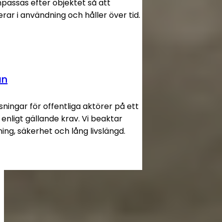
assas efter objektet så att
erar i användning och håller över tid.
an
ningar för offentliga aktörer på ett
ch enligt gällande krav. Vi beaktar
ing, säkerhet och lång livslängd.