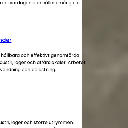
rar i vardagen och håller i många år.
nder
g hållbara och effektivt genomförda
ndustri, lager och affärslokaler. Arbetet
nvändning och belastning.
ndustri, lager och större utrymmen.