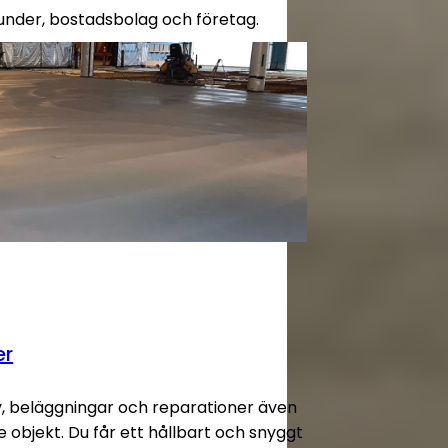
kunder, bostadsbolag och företag.
er
v, beläggningar och reparationer även
 objekt. Du får ett hållbart och snyggt