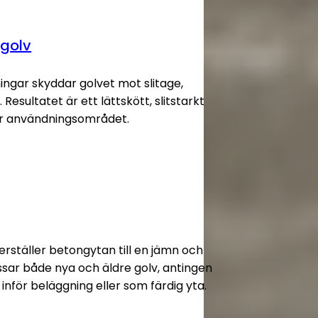
 golv
ingar skyddar golvet mot slitage,
 Resultatet är ett lättskött, slitstarkt
er användningsområdet.
erställer betongytan till en jämn och
assar både nya och äldre golv, antingen
nför beläggning eller som färdig yta.