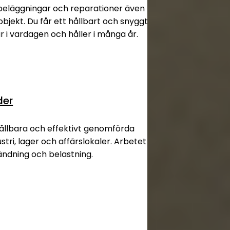
 beläggningar och reparationer även
bjekt. Du får ett hållbart och snyggt
r i vardagen och håller i många år.
der
hållbara och effektivt genomförda
ustri, lager och affärslokaler. Arbetet
ändning och belastning.