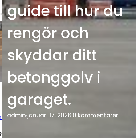
guide till hur du
vatkunder, bostadsbolag och företag.
rengör och
skyddar ditt
betonggolv i
garaget.
admin
·
januari 17, 2026
·
0 kommentarer
nder
golv, beläggningar och reparationer