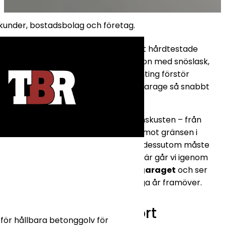
tkunder, bostadsbolag och företag.
Ett garage är ofta hemmets mest hårdtestade
utrymme. Här samsas tunga fordon med snöslask,
vägsalt och kemikalier. Men ingenting förstör
helhetsintrycket av ett välskött garage så snabbt
som mörka, envisa oljefläckar.
För oss som bor längs Norrbottenskusten – från
Luleå
i söder till
Kalix
och vidare mot gränsen i
Haparanda
– vet vi att garaget dessutom måste
tåla stora temperaturväxlingar. Här går vi igenom
hur du räddar ditt
betonggolv i garaget
och ser
till att det håller sig snyggt i många år framöver.
Steg 1: Så får du bort
tför hållbara betonggolv för