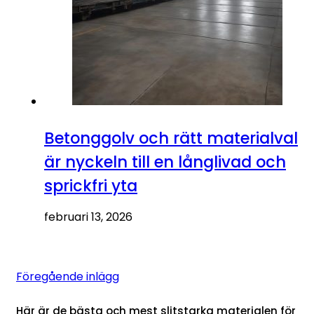
Betonggolv och rätt materialval
är nyckeln till en långlivad och
sprickfri yta
februari 13, 2026
Föregående inlägg
Här är de bästa och mest slitstarka materialen för