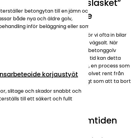
Steg 2: Varför ”snöslasket”
terställer betongytan till en jämn och
är din värsta fiende
Passar både nya och äldre golv,
ehandling inför beläggning eller som
I områden som
Kalix
och
Luleå
kör vi ofta in bilar
täckta av snö och is blandat med vägsalt. När
detta smälter på ett obehandlat betonggolv
tränger saltet ner i porerna. Över tid kan detta
leda till att betongen börjar vittra, en process som
onsarbete
oide korjaustyöt
kallas frostsprängning. Att hålla golvet rent från
saltavlagringar är därför lika viktigt som att ta bort
oljan.
kor, slitage och skador snabbt och
erställs till ett säkert och fullt
Steg 3: Skydda ditt
betonggolv för framtiden