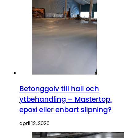
Betonggolv till hall och
ytbehandling – Mastertop,
epoxi eller enbart slipning?
april 12, 2026