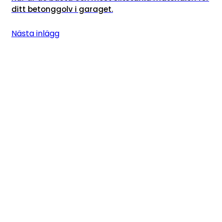
ditt betonggolv i garaget.
Nästa inlägg
Betonggolv och rätt materialval är nyckeln till en
långlivad och sprickfri yta
Har du ett projekt i åtanke?
Planerar du ett betonggolv eller en ytbehandling?
Kontakta oss och berätta om ditt projekt, så
utvärderar vi en lämplig lösning och en tidsplan.