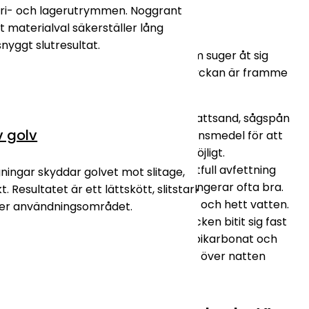
oljefläckarna
tri- och lagerutrymmen. Noggrant
t materialval säkerställer lång
snyggt slutresultat.
Betong är ett poröst material som suger åt sig
vätska likt en tvättsvamp. Om olyckan är framme
gäller det att agera snabbt.
Sug upp det lösa:
Strö på kattsand, sågspån
v golv
eller ett dedikerat absorptionsmedel för att
dra ut så mycket olja som möjligt.
Använd fettlösare:
En kraftfull avfettning
gningar skyddar golvet mot slitage,
eller diskmedel (som Yes) fungerar ofta bra.
. Resultatet är ett lättskött, slitstarkt
Skrubba med en styv borste och hett vatten.
ter användningsområdet.
För tuffare fläckar:
Om fläcken bitit sig fast
kan du behöva en pasta av bikarbonat och
vatten som får ligga och dra över natten
innan du sköljer rent.