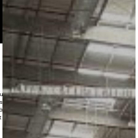
 utför hållbara betonggolv för
ustri- och lagerutrymmen. Noggrant
ätt materialval säkerställer lång
t snyggt slutresultat.