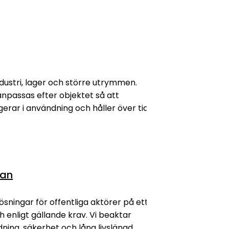
admin
industri, lager och större utrymmen.
passas efter objektet så att
gerar i användning och håller över tid.
gan
ösningar för offentliga aktörer på ett
Relaterade inlägg
 och enligt gällande krav. Vi beaktar
ning, säkerhet och lång livslängd.