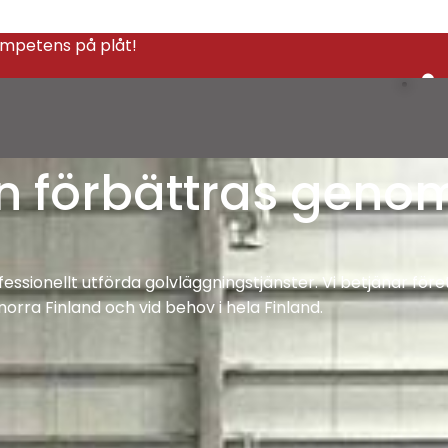
ompetens på plåt!
 förbättras genom
ssionellt utförda golvläggningstjänster. Vi betjänar för
norra Finland och vid behov i hela Finland.