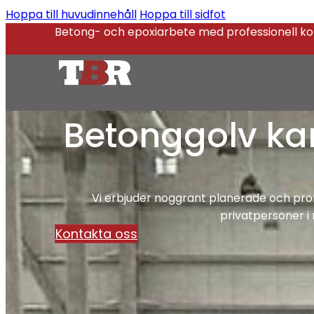
Hoppa till huvudinnehåll
Hoppa till sidfot
Betong- och epoxiarbete med professionell k
Betonggolv kan
Vi erbjuder noggrant planerade och profe
privatpersoner i 
Kontakta oss