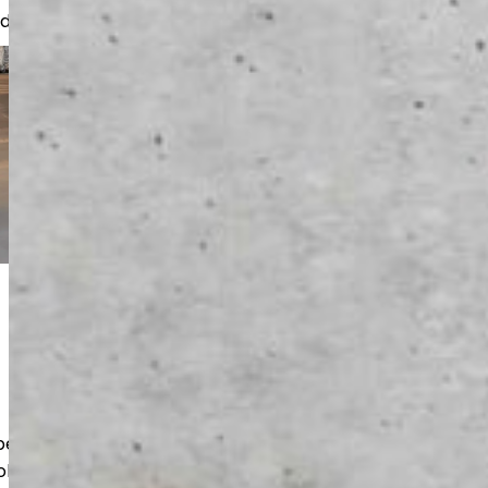
nder, bostadsbolag och företag.
 beläggningar och reparationer även
bjekt. Du får ett hållbart och snyggt