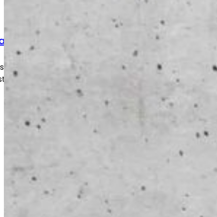
arbete
oide korjaustyöt
, slitage och skador snabbt och
tälls till ett säkert och fullt fungerande