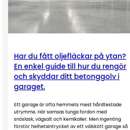
Har du fått oljefläckar på ytan?
En enkel guide till hur du rengör
och skyddar ditt betonggolv i
garaget.
Ett garage är ofta hemmets mest hårdtestade
utrymme. Här samsas tunga fordon med
snöslask, vägsalt och kemikalier. Men ingenting
förstör helhetsintrycket av ett välskött garage så