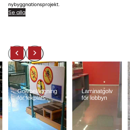
nybyggnationsprojekt.
Se alla
Golvbeläggning
Laminatgolv
för lekplats
för lobbyn