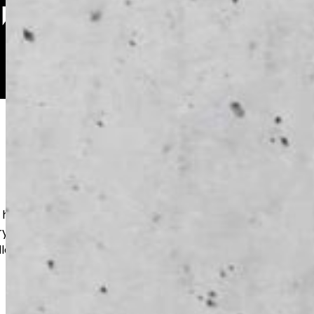
r hållbara betonggolv för exempelvis
utrymmen. Noggrant förarbete och rätt
ler lång livslängd och ett snyggt