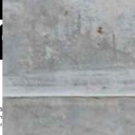
hållbara betonggolv för exempelvis
rymmen. Noggrant förarbete och rätt
r lång livslängd och ett snyggt