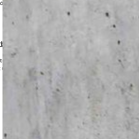
äggning eller som färdig yta.
rbete
oide korjaustyöt
litage och skador snabbt och hållbart.
tt säkert och fullt fungerande skick.