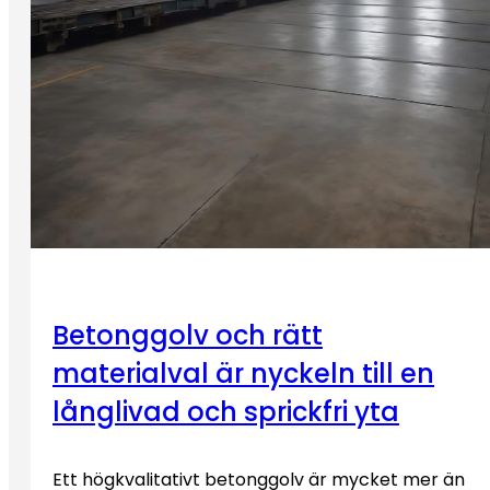
Betonggolv och rätt
materialval är nyckeln till en
långlivad och sprickfri yta
Ett högkvalitativt betonggolv är mycket mer än