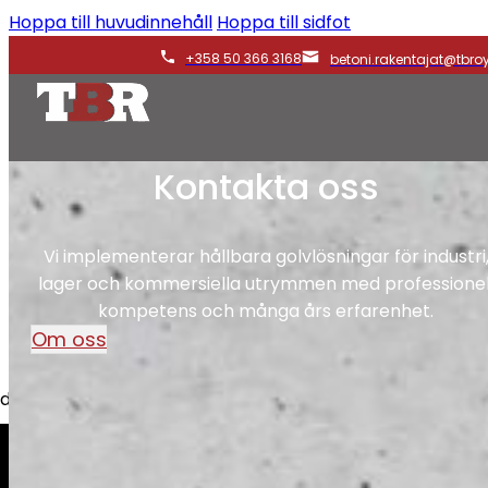
Hoppa till huvudinnehåll
Hoppa till sidfot
+358 50 366 3168
betoni.rakentajat@tbroy.
Kontakta oss
Vi implementerar hållbara golvlösningar för industri
lager och kommersiella utrymmen med professionel
kompetens och många års erfarenhet.
Om oss
nder, bostadsbolag och företag.