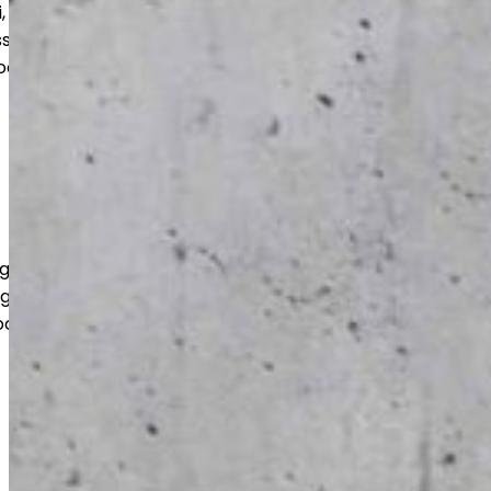
tri, lager och större utrymmen.
s efter objektet så att slutresultatet
ch håller över tid.
gar för offentliga aktörer på ett
enligt gällande krav. Vi beaktar lokalernas
ch lång livslängd.