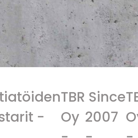
iatöiden
TBR
Since
TB
arit -
Oy
2007
Oy
-
-
-