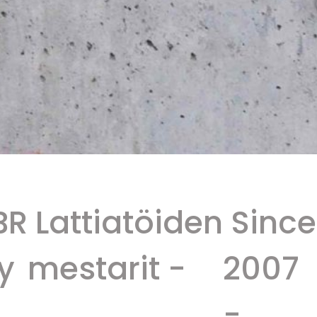
R
Lattiatöiden
Since
L
mestarit -
2007
m
-