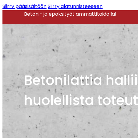
Siirry pääsisältöön
Siirry alatunnisteeseen
Betoni- ja epoksityöt ammattitaidolla!
Betonilattia hall
huolellista toteu