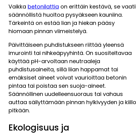
Vaikka
betonilattia
on erittäin kestävä, se vaati
säännöllistä huoltoa pysyäkseen kauniina.
Tärkeintä on estää lian ja hiekan pääsy
hiomaan pinnan viimeistelyä.
Päivittäiseen puhdistukseen riittää yleensä
imurointi tai nihkeäpyyhintä. On suositeltavaa
käyttää pH-arvoltaan neutraaleja
puhdistusaineita, sillä liian happamat tai
emäksiset aineet voivat vaurioittaa betonin
pintaa tai poistaa sen suoja-aineet.
Säännöllinen uudelleensuoraus tai vahaus
auttaa säilyttämään pinnan hylkivyyden ja kiill
pitkään.
Ekologisuus ja