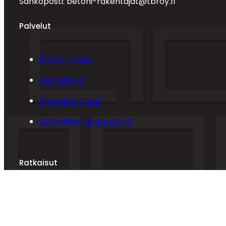
Sähköposti: betoni-rakentajat@tbroy.fi
Palvelut
Betonilattiat
Hiontatyöt
Pinnoitelattiat
Lattioiden korjaustyöt
Ratkaisut
Yksityisille
Yrityksille