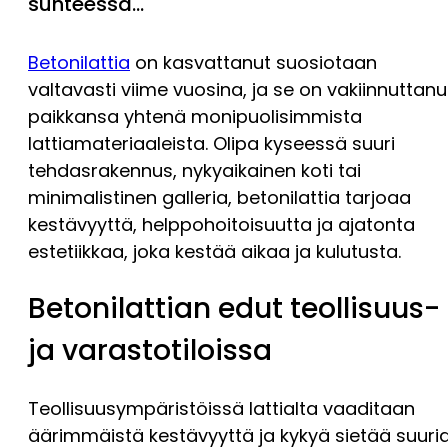
suhteessa…
Betonilattia
on kasvattanut suosiotaan
valtavasti viime vuosina, ja se on vakiinnuttanu
paikkansa yhtenä monipuolisimmista
lattiamateriaaleista. Olipa kyseessä suuri
tehdasrakennus, nykyaikainen koti tai
minimalistinen galleria, betonilattia tarjoaa
kestävyyttä, helppohoitoisuutta ja ajatonta
estetiikkaa, joka kestää aikaa ja kulutusta.
Betonilattian edut teollisuus-
ja varastotiloissa
Teollisuusympäristöissä lattialta vaaditaan
äärimmäistä kestävyyttä ja kykyä sietää suuri