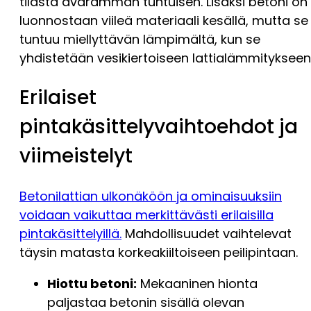
tilasta avaramman tuntuisen. Lisäksi betoni on
luonnostaan viileä materiaali kesällä, mutta se
tuntuu miellyttävän lämpimältä, kun se
yhdistetään vesikiertoiseen lattialämmitykseen
Erilaiset
pintakäsittelyvaihtoehdot ja
viimeistelyt
Betonilattian ulkonäköön ja ominaisuuksiin
voidaan vaikuttaa merkittävästi erilaisilla
pintakäsittelyillä.
Mahdollisuudet vaihtelevat
täysin matasta korkeakiiltoiseen peilipintaan.
Hiottu betoni:
Mekaaninen hionta
paljastaa betonin sisällä olevan