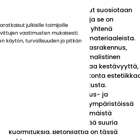
Betonilattia on kasvattanut suosiotaan
valtavasti viime vuosina, ja se on
tkaisut julkisille toimijoille
vakiinnuttanut paikkansa yhtenä
ovittujen vaatimusten mukaisesti.
monipuolisimmista lattiamateriaaleista.
n käytön, turvallisuuden ja pitkän
Olipa kyseessä suuri tehdasrakennus,
nykyaikainen koti tai minimalistinen
galleria, betonilattia tarjoaa kestävyyttä,
helppohoitoisuutta ja ajatonta estetiikka
joka kestää aikaa ja kulutusta.
Betonilattian edut teollisuus- ja
varastotiloissa Teollisuusympäristöissä
lattialta vaaditaan äärimmäistä
kestävyyttä ja kykyä sietää suuria
kuormituksia. Betonilattia on tässä