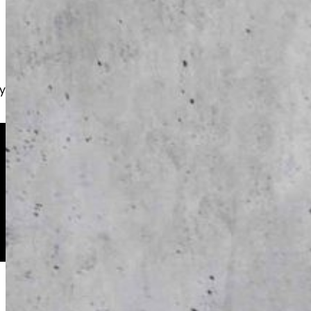
isasiakkaita, taloyhtiöitä sekä