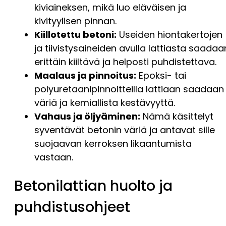
kiviaineksen, mikä luo eläväisen ja
kivityylisen pinnan.
Kiillotettu betoni:
Useiden hiontakertojen
ja tiivistysaineiden avulla lattiasta saadaa
erittäin kiiltävä ja helposti puhdistettava.
Maalaus ja pinnoitus:
Epoksi- tai
polyuretaanipinnoitteilla lattiaan saadaan
väriä ja kemiallista kestävyyttä.
Vahaus ja öljyäminen:
Nämä käsittelyt
syventävät betonin väriä ja antavat sille
suojaavan kerroksen likaantumista
vastaan.
Betonilattian huolto ja
puhdistusohjeet