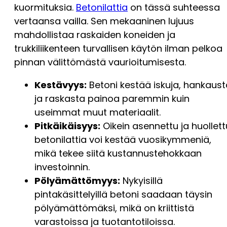
kuormituksia.
Betonilattia
on tässä suhteessa
vertaansa vailla. Sen mekaaninen lujuus
mahdollistaa raskaiden koneiden ja
trukkiliikenteen turvallisen käytön ilman pelkoa
pinnan välittömästä vaurioitumisesta.
Kestävyys:
Betoni kestää iskuja, hankaust
ja raskasta painoa paremmin kuin
useimmat muut materiaalit.
Pitkäikäisyys:
Oikein asennettu ja huollett
betonilattia voi kestää vuosikymmeniä,
mikä tekee siitä kustannustehokkaan
investoinnin.
Pölyämättömyys:
Nykyisillä
pintakäsittelyillä betoni saadaan täysin
pölyämättömäksi, mikä on kriittistä
varastoissa ja tuotantotiloissa.