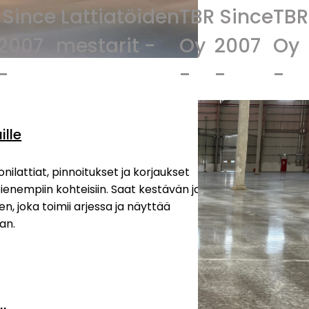
Lattiatöiden
TBR
Since
TBR
Lattia
mestarit -
Oy
2007
Oy
mestar
-
-
-
ille
lattiat, pinnoitukset ja korjaukset
ienempiin kohteisiin. Saat kestävän ja
en, joka toimii arjessa ja näyttää
an.