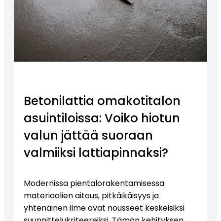
Betonilattia omakotitalon
asuintiloissa: Voiko hiotun
valun jättää suoraan
valmiiksi lattiapinnaksi?
Modernissa pientalorakentamisessa
materiaalien aitous, pitkäikäisyys ja
yhtenäinen ilme ovat nousseet keskeisiksi
suunnittelukriteereiksi. Tämän kehityksen