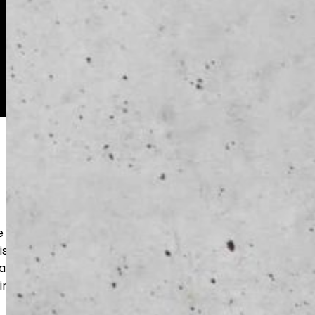
 ja toteutamme kestävät betonilattiat
lisuuteen ja varastoihin. Huolellinen
eat materiaalit takaavat pitkän
stin lopputuloksen.