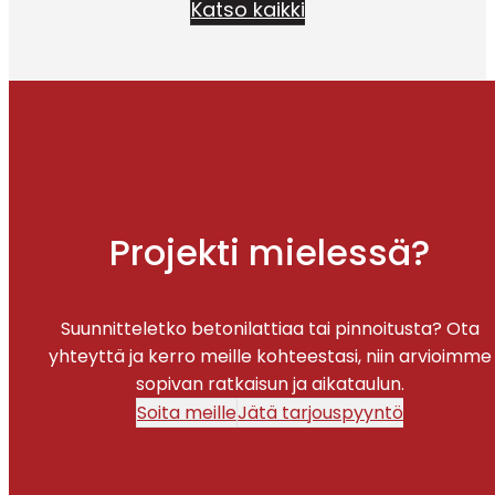
Katso kaikki
Projekti mielessä?
Suunnitteletko betonilattiaa tai pinnoitusta? Ota
yhteyttä ja kerro meille kohteestasi, niin arvioimme
sopivan ratkaisun ja aikataulun.
Soita meille
Jätä tarjouspyyntö