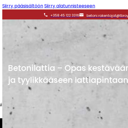
Siirry pääsisältöön
Siirry alatunnisteeseen
+358 45 122 3316
betoni.rakentajat@tbroy.
Betonilattia – Opas kestävää
ja tyylikkääseen lattiapintaa
t
tyisasiakkaita, taloyhtiöitä sekä