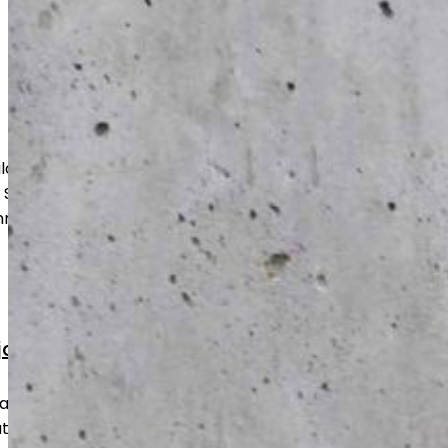
lauttaa betonipinnan tasaiseksi ja
Soveltuu niin uusille kuin vanhoille
innoitusta tai sellaisenaan käyttöön.
rjaustyöt
at, kulumat ja vauriot nopeasti ja
attian takaisin turvalliseen ja toimivaan