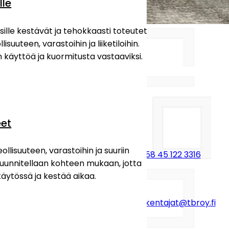
lle
ille kestävät ja tehokkaasti toteutetut
Lisätietoja antaa:
lisuuteen, varastoihin ja liiketiloihin.
 käyttöä ja kuormitusta vastaaviksi.
Pekko Jutila
Yrittäjä, Myynti
eet
llisuuteen, varastoihin ja suuriin
+358 45 122 3316
 suunnitellaan kohteen mukaan, jotta
käytössä ja kestää aikaa.
betoni.rakentajat@tbroy.fi