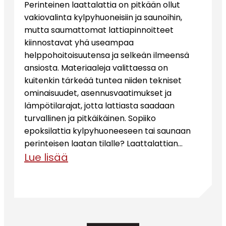
Perinteinen laattalattia on pitkään ollut
vakiovalinta kylpyhuoneisiin ja saunoihin,
mutta saumattomat lattiapinnoitteet
kiinnostavat yhä useampaa
helppohoitoisuutensa ja selkeän ilmeensä
ansiosta. Materiaaleja valittaessa on
kuitenkin tärkeää tuntea niiden tekniset
ominaisuudet, asennusvaatimukset ja
lämpötilarajat, jotta lattiasta saadaan
turvallinen ja pitkäikäinen. Sopiiko
epoksilattia kylpyhuoneeseen tai saunaan
perinteisen laatan tilalle? Laattalattian…
Lue lisää