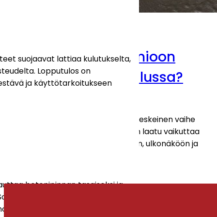
Mitä ottaa huomioon
eet suojaavat lattiaa kulutukselta,
steudelta. Lopputulos on
betonilattian valussa?
estävä ja käyttötarkoitukseen
4 huhtikuun, 2026
Betonilattian valaminen on keskeinen vaihe
rakennushankkeessa, ja työn laatu vaikuttaa
suoraan lattian kestävyyteen, ulkonäköön ja
käyttöikään.
auttaa betonipinnan tasaiseksi ja
oveltuu niin uusille kuin vanhoille
nnoitusta tai sellaisenaan käyttöön.