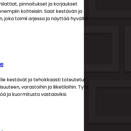
attiat, pinnoitukset ja korjaukset
Hiontatyöt
enempiin kohteisiin. Saat kestävän ja
Pinnoitelattiat
n, joka toimii arjessa ja näyttää hyvältä
Lattioiden korjaustyöt
Ratkaisut
le
Yksityisille
lle kestävät ja tehokkaasti toteutetut
Yrityksille
isuuteen, varastoihin ja liiketiloihin. Työt
öä ja kuormitusta vastaaviksi.
Rakennushankkeet
Julkisyhteisöille