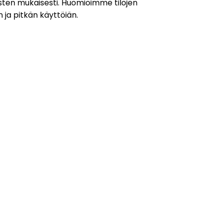
usten mukaisesti. Huomioimme tilojen
n ja pitkän käyttöiän.