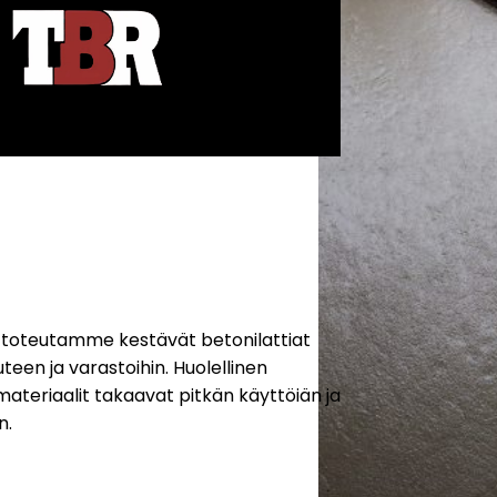
 toteutamme kestävät betonilattiat
uteen ja varastoihin. Huolellinen
materiaalit takaavat pitkän käyttöiän ja
n.