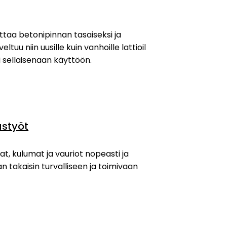
ttaa betonipinnan tasaiseksi ja
ltuu niin uusille kuin vanhoille lattioille
i sellaisenaan käyttöön.
ustyöt
 kulumat ja vauriot nopeasti ja
an takaisin turvalliseen ja toimivaan