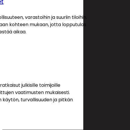
et
Menu
isuuteen, varastoihin ja suuriin tiloihin.
Etusivu
laan kohteen mukaan, jotta lopputulos
kestää aikaa.
Tietoa
meistä
Referenssit
Ajankohtaista
Ota
yhteyttä
kaisut julkisille toimijoille
vittujen vaatimusten mukaisesti.
käytön, turvallisuuden ja pitkän
© Tekijänoikeus TBR 2026
Tietosuojakäytäntö
Evästekäytäntö