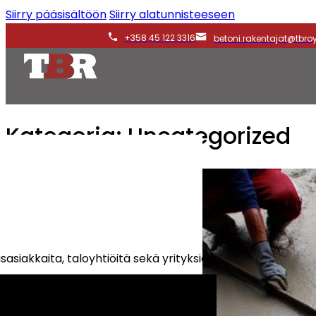
Siirry pääsisältöön
Siirry alatunnisteeseen
+358 45 122 3316
betoni.rakentajat@tbroy.
Kategoria:
Uncategorized
asiakkaita, taloyhtiöitä sekä yrityksiä.