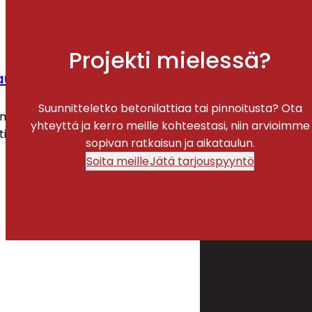
Projekti mielessä?
jaustyöt
Suunnitteletko betonilattiaa tai pinnoitusta? Ota
t, kulumat ja vauriot nopeasti ja
yhteyttä ja kerro meille kohteestasi, niin arvioimme
tian takaisin turvalliseen ja toimivaan
sopivan ratkaisun ja aikataulun.
Soita meille
Jätä tarjouspyyntö
t