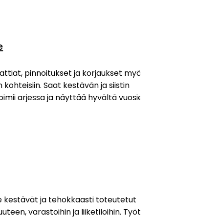
e
tiat, pinnoitukset ja korjaukset myös
 kohteisiin. Saat kestävän ja siistin
oimii arjessa ja näyttää hyvältä vuosien
e kestävät ja tehokkaasti toteutetut
uuteen, varastoihin ja liiketiloihin. Työt