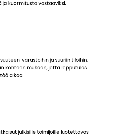
 ja kuormitusta vastaaviksi.
uuteen, varastoihin ja suuriin tiloihin.
an kohteen mukaan, jotta lopputulos
stää aikaa.
isut julkisille toimijoille luotettavasti