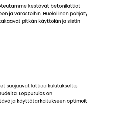
oteutamme kestävät betonilattiat
teen ja varastoihin. Huolellinen pohjatyö
takaavat pitkän käyttöiän ja siistin
t suojaavat lattiaa kulutukselta,
eudelta. Lopputulos on
tävä ja käyttötarkoitukseen optimoitu.