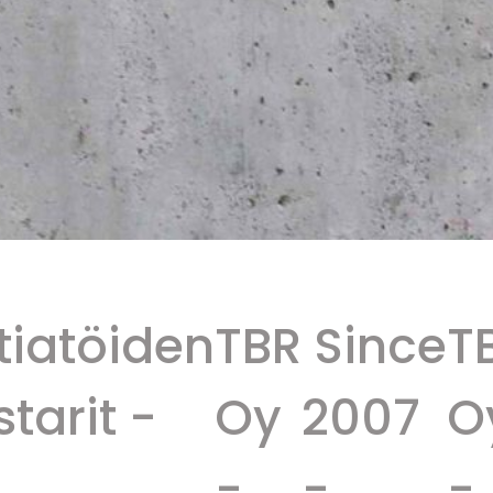
iatöiden
TBR
Since
TB
arit -
Oy
2007
O
-
-
-