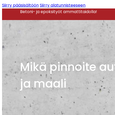
Siirry pääsisältöön
Siirry alatunnisteeseen
Betoni- ja epoksityöt ammattitaidolla!
Mikä pinnoite au
ja maali