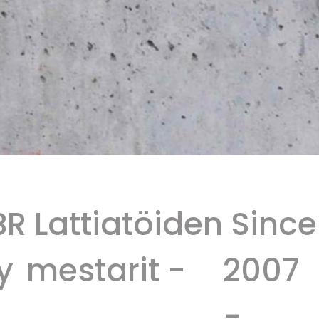
R
Lattiatöiden
Since
y
mestarit -
2007
-