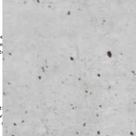
t suojaavat lattiaa kulutukselta,
eudelta. Lopputulos on
tävä ja käyttötarkoitukseen optimoitu.
ttaa betonipinnan tasaiseksi ja
ltuu niin uusille kuin vanhoille lattioille
i sellaisenaan käyttöön.