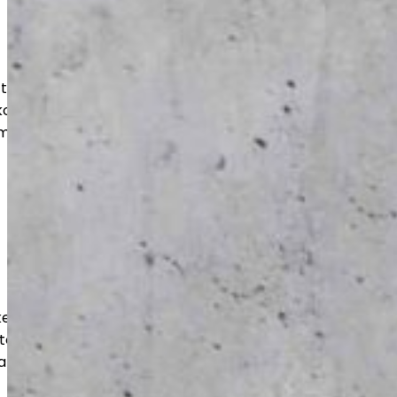
at, pinnoitukset ja korjaukset myös
ohteisiin. Saat kestävän ja siistin
mii arjessa ja näyttää hyvältä vuosien
kestävät ja tehokkaasti toteutetut
teen, varastoihin ja liiketiloihin. Työt
a kuormitusta vastaaviksi.