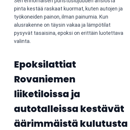
Sen erinomaisen puristuslujuuden ansiosta
pinta kestää raskaat kuormat, kuten autojen ja
työkoneiden painon, ilman painumia. Kun
alusrakenne on täysin vakaa ja lämpötilat
pysyvät tasaisina, epoksi on erittäin luotettava
valinta.
Epoksilattiat
Rovaniemen
liiketiloissa ja
autotalleissa kestävät
äärimmäistä kulutusta