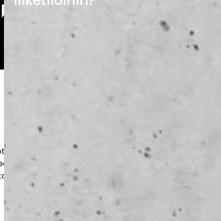
liiketiloihin?
oteutamme kestävät betonilattiat
teen ja varastoihin. Huolellinen pohjatyö
takaavat pitkän käyttöiän ja siistin