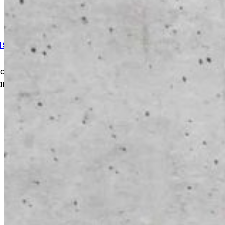
ustyöt
 kulumat ja vauriot nopeasti ja
an takaisin turvalliseen ja toimivaan