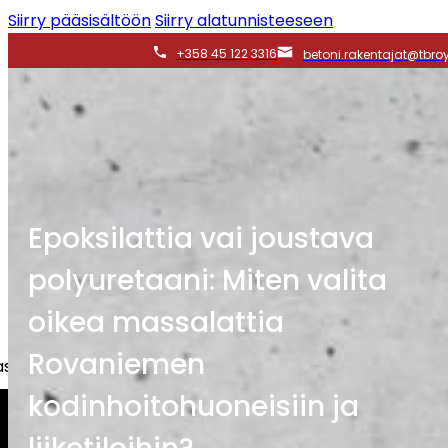
Siirry pääsisältöön
Siirry alatunnisteeseen
+358 45 122 3316
betoni.rakentajat@tbroy.
Epoksilattia vai joustava
polyuretaani: Miten valita
oikea massalattia
Rovaniemen
iakkaita, taloyhtiöitä sekä yrityksiä.
kodinhoitohuoneisiin ja