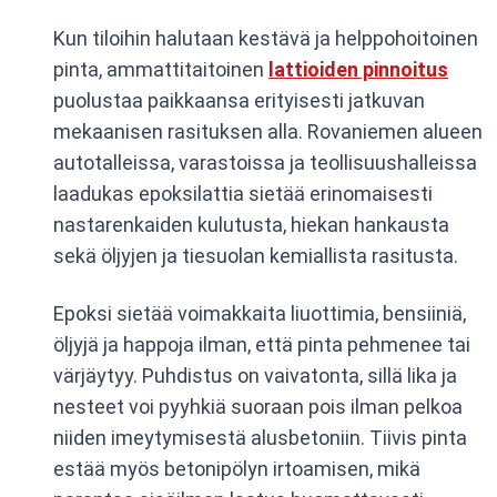
Kun tiloihin halutaan kestävä ja helppohoitoinen
pinta, ammattitaitoinen
lattioiden pinnoitus
puolustaa paikkaansa erityisesti jatkuvan
mekaanisen rasituksen alla. Rovaniemen alueen
autotalleissa, varastoissa ja teollisuushalleissa
laadukas epoksilattia sietää erinomaisesti
nastarenkaiden kulutusta, hiekan hankausta
sekä öljyjen ja tiesuolan kemiallista rasitusta.
Epoksi sietää voimakkaita liuottimia, bensiiniä,
öljyjä ja happoja ilman, että pinta pehmenee tai
värjäytyy. Puhdistus on vaivatonta, sillä lika ja
nesteet voi pyyhkiä suoraan pois ilman pelkoa
niiden imeytymisestä alusbetoniin. Tiivis pinta
estää myös betonipölyn irtoamisen, mikä