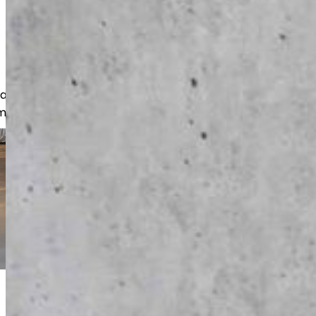
akkaita, yritysasiakkaita sekä olemme
missa hankeissa.