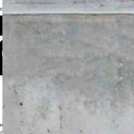
kkaita, taloyhtiöitä sekä yrityksiä.
eutamme kestävät betonilattiat
n ja varastoihin. Huolellinen pohjatyö ja