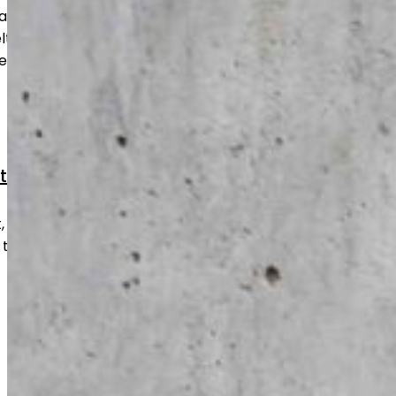
aa betonipinnan tasaiseksi ja
uu niin uusille kuin vanhoille lattioille
sellaisenaan käyttöön.
styöt
kulumat ja vauriot nopeasti ja
 takaisin turvalliseen ja toimivaan