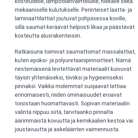
kosteudelle, lämpötilanvaihteluille, hiekalle sekä
mekaaniselle kulutukselle. Perinteiset laatta- ja
laminaattilattiat joutuvat pohjoisessa koville,
sillä saumat keräävät helposti likaa ja päästävät
kosteutta alusrakenteisiin.
Ratkaisuna toimivat saumattomat massalattiat,
kuten epoksi- ja polyuretaanipinnoitteet. Nämä
nestemäisenä levitettävät materiaalit kuivuvat
täysin yhtenäiseksi, tiiviiksi ja hygieeniseksi
pinnaksi. Vaikka molemmat suojaavat lattiaa
erinomaisesti, niiden ominaisuudet eroavat
toisistaan huomattavasti. Sopivan materiaalin
valinta riippuu siitä, tarvitaanko pinnalta
äärimmäistä kovuutta ja kemikaalien kestoa vai
joustavuutta ja askeläänten vaimennusta.