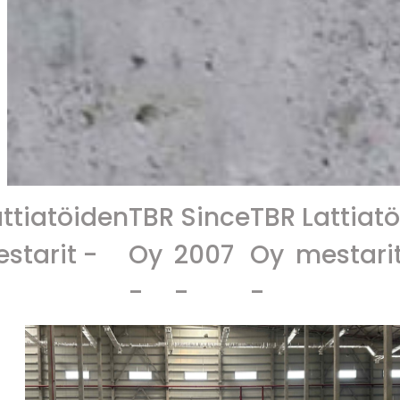
den
TBR
Since
TBR
Lattiatöiden
Si
-
Oy
2007
Oy
mestarit -
20
-
-
-
-