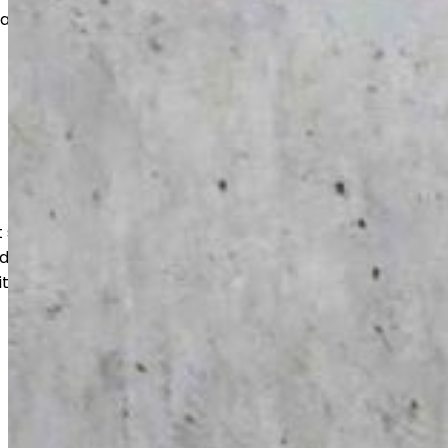
vat pitkän käyttöiän ja siistin
suojaavat lattiaa kulutukselta,
udelta. Lopputulos on helppohoitoinen,
itukseen optimoitu.