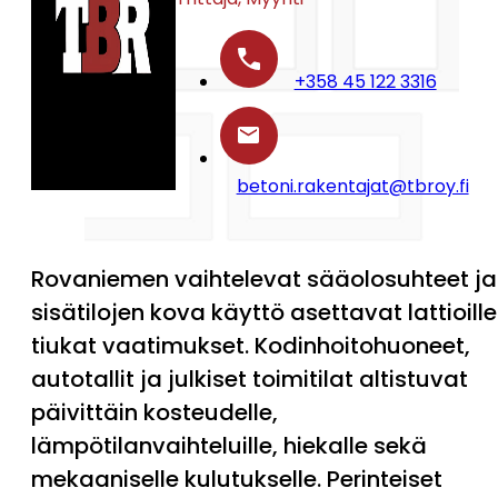
+358 45 122 3316
betoni.rakentajat@tbroy.fi
Rovaniemen vaihtelevat sääolosuhteet ja
sisätilojen kova käyttö asettavat lattioille
tiukat vaatimukset. Kodinhoitohuoneet,
autotallit ja julkiset toimitilat altistuvat
päivittäin kosteudelle,
lämpötilanvaihteluille, hiekalle sekä
mekaaniselle kulutukselle. Perinteiset