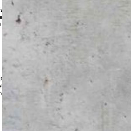
uuteen, varastoihin ja suuriin tiloihin.
an kohteen mukaan, jotta lopputulos
stää aikaa.
isut julkisille toimijoille luotettavasti
usten mukaisesti. Huomioimme tilojen
n ja pitkän käyttöiän.