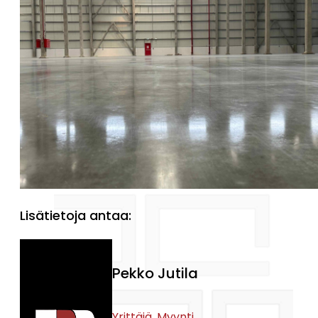
Lisätietoja antaa:
Pekko Jutila
Yrittäjä, Myynti