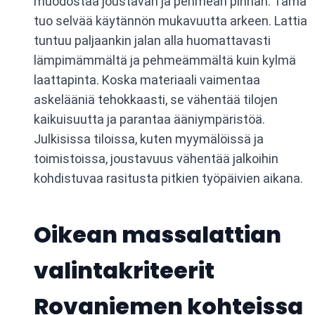
muodostaa joustavan ja pehmeän pinnan. Tämä
tuo selvää käytännön mukavuutta arkeen. Lattia
tuntuu paljaankin jalan alla huomattavasti
lämpimämmältä ja pehmeämmältä kuin kylmä
laattapinta. Koska materiaali vaimentaa
askelääniä tehokkaasti, se vähentää tilojen
kaikuisuutta ja parantaa ääniympäristöä.
Julkisissa tiloissa, kuten myymälöissä ja
toimistoissa, joustavuus vähentää jalkoihin
kohdistuvaa rasitusta pitkien työpäivien aikana.
Oikean massalattian
valintakriteerit
Rovaniemen kohteissa