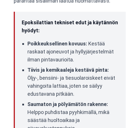
parantaa sisäilman laatua huomattavasti.
Epoksilattian tekniset edut ja käytännön
hyödyt:
Poikkeuksellinen kovuus:
Kestää
raskaat ajoneuvot ja hyllyjärjestelmät
ilman pintavaurioita.
Tiivis ja kemikaaleja kestävä pinta:
Öljy-, bensiini- ja tiesuolaroiskeet eivät
vahingoita lattiaa, joten se säilyy
edustavana pitkään.
Saumaton ja pölyämätön rakenne:
Helppo puhdistaa pyyhkimällä, mikä
säästää huoltoaikaa ja