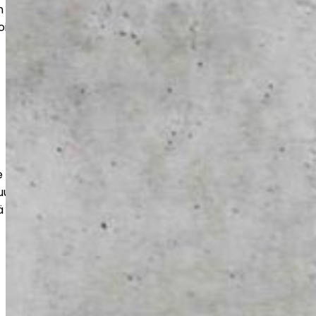
 kohteisiin. Saat kestävän ja siistin
oimii arjessa ja näyttää hyvältä vuosien
e kestävät ja tehokkaasti toteutetut
uuteen, varastoihin ja liiketiloihin. Työt
 ja kuormitusta vastaaviksi.