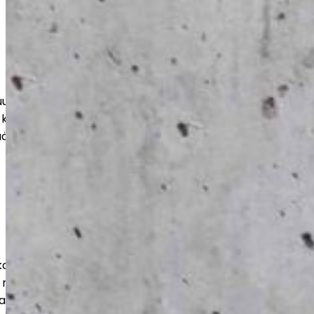
teen, varastoihin ja suuriin tiloihin.
 kohteen mukaan, jotta lopputulos
ää aikaa.
ut julkisille toimijoille luotettavasti ja
 mukaisesti. Huomioimme tilojen
ja pitkän käyttöiän.