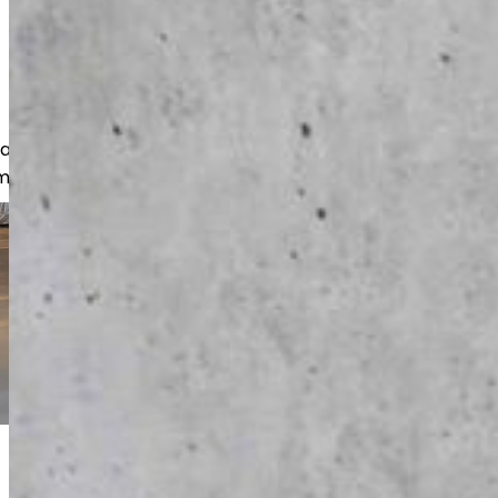
akkaita, yritysasiakkaita sekä olemme
missa hankeissa.