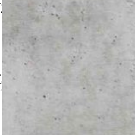
 kohteisiin. Saat kestävän ja siistin
oimii arjessa ja näyttää hyvältä vuosien
e kestävät ja tehokkaasti toteutetut
uuteen, varastoihin ja liiketiloihin. Työt
 ja kuormitusta vastaaviksi.