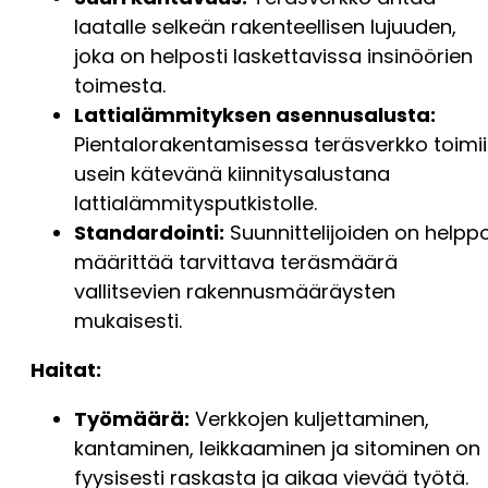
laatalle selkeän rakenteellisen lujuuden,
joka on helposti laskettavissa insinöörien
toimesta.
Lattialämmityksen asennusalusta:
Pientalorakentamisessa teräsverkko toimii
usein kätevänä kiinnitysalustana
lattialämmitysputkistolle.
Standardointi:
Suunnittelijoiden on helpp
määrittää tarvittava teräsmäärä
vallitsevien rakennusmääräysten
mukaisesti.
Haitat:
Työmäärä:
Verkkojen kuljettaminen,
kantaminen, leikkaaminen ja sitominen on
fyysisesti raskasta ja aikaa vievää työtä.