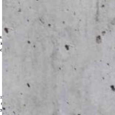
teen, varastoihin ja suuriin tiloihin.
 kohteen mukaan, jotta lopputulos
ää aikaa.
ut julkisille toimijoille luotettavasti ja
 mukaisesti. Huomioimme tilojen
ja pitkän käyttöiän.