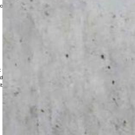
vat pitkän käyttöiän ja siistin
suojaavat lattiaa kulutukselta,
udelta. Lopputulos on helppohoitoinen,
itukseen optimoitu.