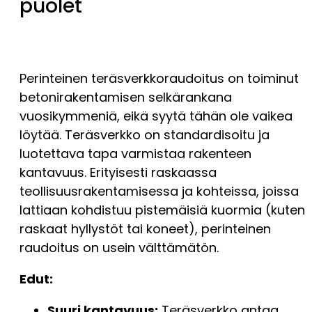
puolet
Perinteinen teräsverkkoraudoitus on toiminut
betonirakentamisen selkärankana
vuosikymmeniä, eikä syytä tähän ole vaikea
löytää. Teräsverkko on standardisoitu ja
luotettava tapa varmistaa rakenteen
kantavuus. Erityisesti raskaassa
teollisuusrakentamisessa ja kohteissa, joissa
lattiaan kohdistuu pistemäisiä kuormia (kuten
raskaat hyllystöt tai koneet), perinteinen
raudoitus on usein välttämätön.
Edut:
Suuri kantavuus:
Teräsverkko antaa