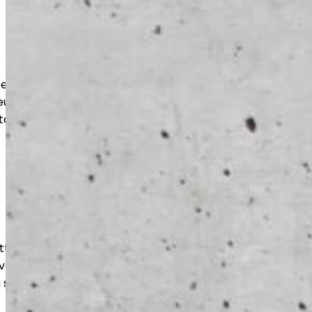
t suojaavat lattiaa kulutukselta,
eudelta. Lopputulos on
tävä ja käyttötarkoitukseen optimoitu.
ttaa betonipinnan tasaiseksi ja
ltuu niin uusille kuin vanhoille lattioille
i sellaisenaan käyttöön.