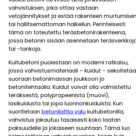
vahvistuksen, joka ottaa vastaan
vetojännitykset ja estää rakenteen murtumise
tai hallitsemattoman halkeilun. Perinteisesti
tämä on toteutettu teräsbetonirakenteena,
jossa betonin sisään asennetaan teräsverkkoj
tai -tankoja.
Kuitubetoni puolestaan on moderni ratkaisu,
jossa vahvistusmateriaali – kuidut – sekoiteta
suoraan betonimassan joukkoon jo
betonitehtaalla. Kuidut voivat olla valmistettu
teräksestä, polypropeenista (muovi),
lasikuidusta tai jopa luonnonkuiduista. Kun
suoritetaan
betonilattia valu
kuitubetonilla,
vahvistus jakautuu tasaisesti koko laatan
paksuudelle ja jokaiseen suuntaan. Tämä luo