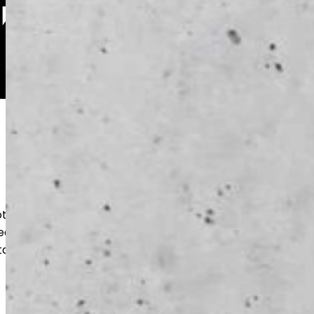
oteutamme kestävät betonilattiat
teen ja varastoihin. Huolellinen pohjatyö
takaavat pitkän käyttöiän ja siistin