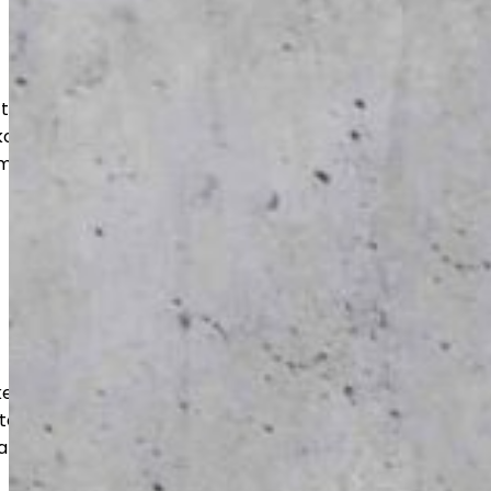
at, pinnoitukset ja korjaukset myös
ohteisiin. Saat kestävän ja siistin
mii arjessa ja näyttää hyvältä vuosien
kestävät ja tehokkaasti toteutetut
teen, varastoihin ja liiketiloihin. Työt
a kuormitusta vastaaviksi.