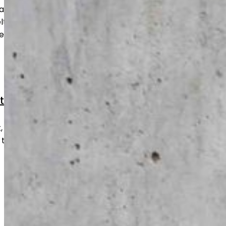
aa betonipinnan tasaiseksi ja
uu niin uusille kuin vanhoille lattioille
sellaisenaan käyttöön.
styöt
kulumat ja vauriot nopeasti ja
 takaisin turvalliseen ja toimivaan