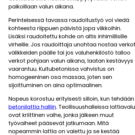
paikoillaan valun aikana.
Perinteisessä tavassa raudoitustyö voi viedä
kohteesta riippuen päivistä jopa viikkoihin.
Lisäksi raudoitettu kohde on altis inhimillisille
virheille. Jos raudoittaja unohtaa nostaa verko
välikkeiden päälle tai jos valuhenkilöstö talloo
verkot pohjaan valun aikana, laatan kestävyys
vaarantuu. Kuitubetonissa vahvistus on
homogeeninen osa massaa, joten sen
sijoittuminen on aina optimaalinen.
Nopeus korostuu erityisesti silloin, kun tehdään
betonilattia halliin
. Teollisuushalleissa lattiavalu
ovat kriittinen vaihe, jonka jälkeen muut
työvaiheet pääsevät jatkumaan. Mitä
nopeammin lattia on valettu ja se kestää