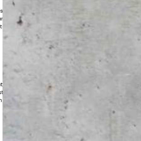
uuteen, varastoihin ja suuriin tiloihin.
an kohteen mukaan, jotta lopputulos
stää aikaa.
isut julkisille toimijoille luotettavasti
usten mukaisesti. Huomioimme tilojen
n ja pitkän käyttöiän.