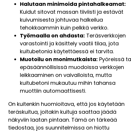
Halutaan minimoida pintahalkeamat:
Kuidut sitovat massan tiiviisti ja estävät
kuivumisesta johtuvaa halkeilua
tehokkaammin kuin pelkkä verkko.
Työmaalla on ahdasta:
Teräsverkkojen
varastointi ja käsittely vaatii tilaa, jota
kuitubetonia käytettäessä ei tarvita.
Muotoilu on monimutkaista:
Pyöreissä ta
epäsäännöllisissä muodoissa verkkojen
leikkaaminen on vaivalloista, mutta
kuitubetoni mukautuu mihin tahansa
muottiin automaattisesti.
On kuitenkin huomioitava, että jos käytetään
teräskuitua, joitakin kuituja saattaa jäädä
näkyviin laatan pintaan. Tämä on tärkeää
tiedostaa, jos suunnitelmissa on hiottu