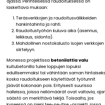
ajassa. Perinteisessä raudoituksessa on
laskettava mukaan:
Teräsverkkojen ja raudoitusvälikkeiden
hankintahinta ja rahti.
Raudoitustyöhön kuluva aika (asennus,
leikkaus, sidonta).
Mahdollinen nostokalusto isojen verkkojen
siirtelyyn.
Monessa projektissa
betonilattia valu
kuitubetonilla tulee loppujen lopuksi
edullisemmaksi tai vähintään saman hintaiseks
koska raudoitukseen käytettävät työtunnit
jäävät kokonaan pois. Erityisesti suurissa
halleissa, joissa neliömäärät ovat valtavia, aja
säästö on merkittävä tekijä. Toisaalta, jos
kyseessä on pieni tee-se-itse -projekti, jossa