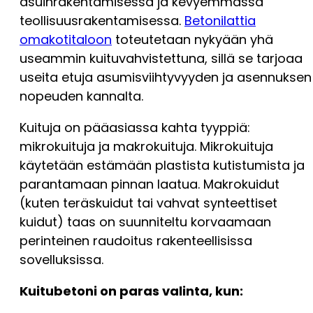
asuinrakentamisessa ja kevyemmässä
teollisuusrakentamisessa.
Betonilattia
omakotitaloon
toteutetaan nykyään yhä
useammin kuituvahvistettuna, sillä se tarjoaa
useita etuja asumisviihtyvyyden ja asennuksen
nopeuden kannalta.
Kuituja on pääasiassa kahta tyyppiä:
mikrokuituja ja makrokuituja. Mikrokuituja
käytetään estämään plastista kutistumista ja
parantamaan pinnan laatua. Makrokuidut
(kuten teräskuidut tai vahvat synteettiset
kuidut) taas on suunniteltu korvaamaan
perinteinen raudoitus rakenteellisissa
sovelluksissa.
Kuitubetoni on paras valinta, kun: