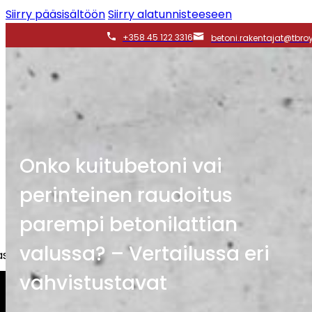
Siirry pääsisältöön
Siirry alatunnisteeseen
+358 45 122 3316
betoni.rakentajat@tbroy.
Onko kuitubetoni vai
perinteinen raudoitus
parempi betonilattian
valussa? – Vertailussa eri
iakkaita, taloyhtiöitä sekä yrityksiä.
vahvistustavat