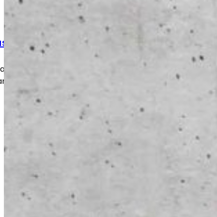
ustyöt
 kulumat ja vauriot nopeasti ja
an takaisin turvalliseen ja toimivaan