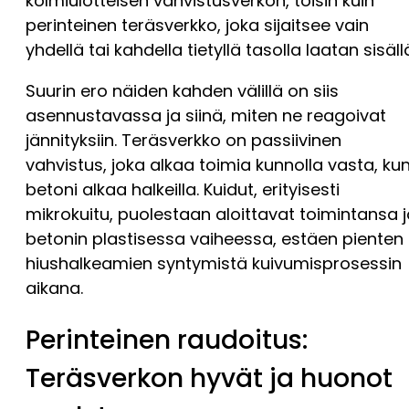
kolmiulotteisen vahvistusverkon, toisin kuin
perinteinen teräsverkko, joka sijaitsee vain
yhdellä tai kahdella tietyllä tasolla laatan sisäll
Suurin ero näiden kahden välillä on siis
asennustavassa ja siinä, miten ne reagoivat
jännityksiin. Teräsverkko on passiivinen
vahvistus, joka alkaa toimia kunnolla vasta, ku
betoni alkaa halkeilla. Kuidut, erityisesti
mikrokuitu, puolestaan aloittavat toimintansa 
betonin plastisessa vaiheessa, estäen pienten
hiushalkeamien syntymistä kuivumisprosessin
aikana.
Perinteinen raudoitus:
Teräsverkon hyvät ja huonot