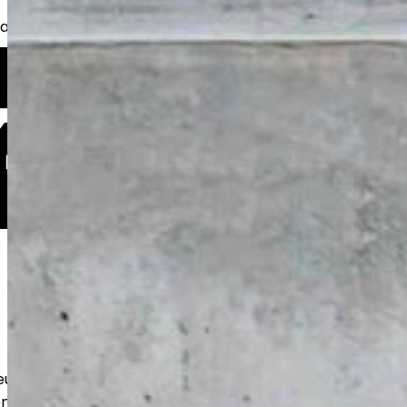
kkaita, taloyhtiöitä sekä yrityksiä.
eutamme kestävät betonilattiat
n ja varastoihin. Huolellinen pohjatyö ja