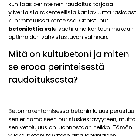
kun taas perinteinen raudoitus tarjoaa
ylivertaista rakenteellista kantavuutta raskaast
kuormitetuissa kohteissa. Onnistunut
betonilattia valu
vaatii aina kohteen mukaan
optimoidun vahvistustavan valinnan.
Mitä on kuitubetoni ja miten
se eroaa perinteisestä
raudoituksesta?
Betonirakentamisessa betonin lujuus perustuu
sen erinomaiseen puristuskestävyyteen, mutta
sen vetolujuus on luonnostaan heikko. Tämän
vuoksi betoni tarvitsee aina jonkinlaisen