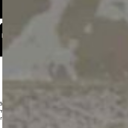
hållbara betonggolv för exempelvis
rymmen. Noggrant förarbete och rätt
r lång livslängd och ett snyggt