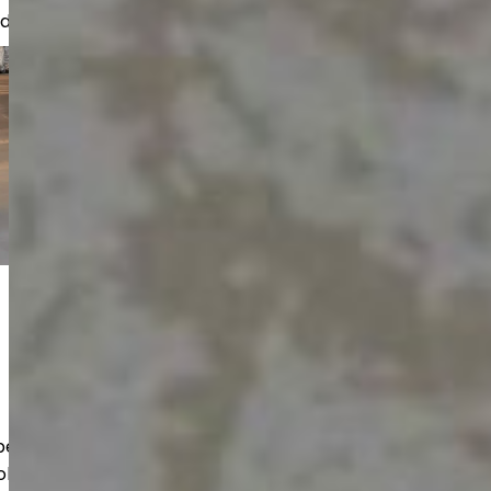
nder, bostadsbolag och företag.
 beläggningar och reparationer även
bjekt. Du får ett hållbart och snyggt