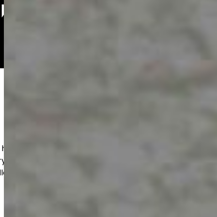
r hållbara betonggolv för exempelvis
utrymmen. Noggrant förarbete och rätt
ler lång livslängd och ett snyggt