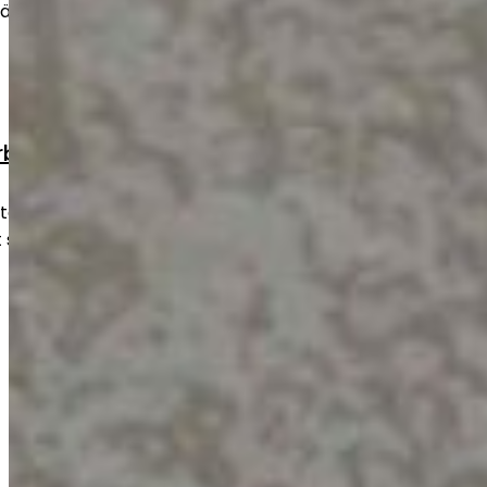
äggning eller som färdig yta.
rbete
oide korjaustyöt
litage och skador snabbt och hållbart.
tt säkert och fullt fungerande skick.