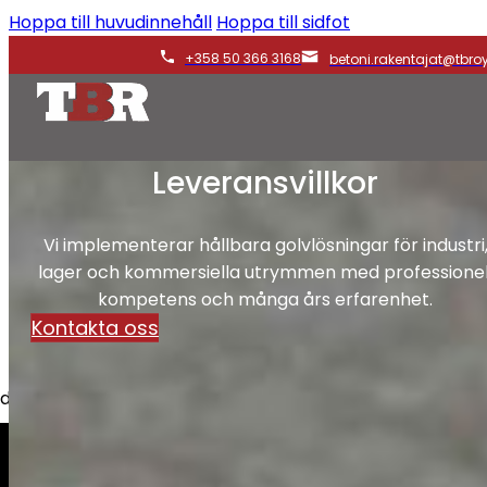
Hoppa till huvudinnehåll
Hoppa till sidfot
+358 50 366 3168
betoni.rakentajat@tbroy.
Leveransvillkor
Vi implementerar hållbara golvlösningar för industri
lager och kommersiella utrymmen med professionel
kompetens och många års erfarenhet.
Kontakta oss
nder, bostadsbolag och företag.