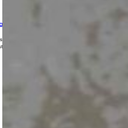
arbete
oide korjaustyöt
, slitage och skador snabbt och
tälls till ett säkert och fullt fungerande