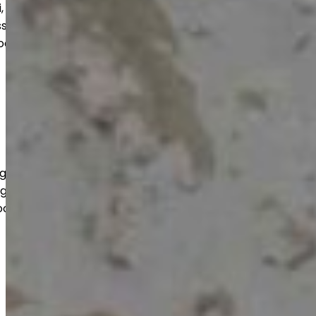
tri, lager och större utrymmen.
s efter objektet så att slutresultatet
ch håller över tid.
gar för offentliga aktörer på ett
enligt gällande krav. Vi beaktar lokalernas
ch lång livslängd.